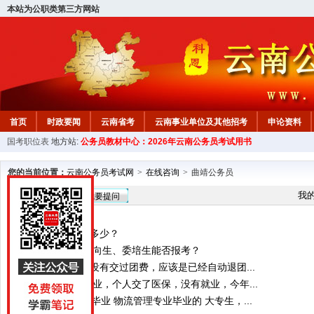
本站为公职类第三方网站
首页
时政要闻
云南省考
云南事业单位及其他招考
申论资料
国考职位表
地方站:
公务员教材中心：2026年云南公务员考试用书
您的当前位置：
云南公务员考试网
>
在线咨询
>
曲靖公务员
在线咨询
我
我要提问
报考年龄限制是多少？
2026年毕业的定向生、委培生能否报考？
你好，我毕业后没有交过团费，应该是已经自动退团...
你好，2025年毕业，个人交了医保，没有就业，今年...
您好，我是10年毕业 物流管理专业毕业的 大专生，...