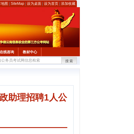
客地图
|
SiteMap
|
设为桌面
|
设为首页
|
添加收藏
在线咨询
教材中心
搜索
政助理招聘1人公