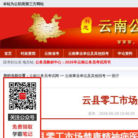
本站为公职类第三方网站
首页
时政要闻
云南省考
云南事业单位及其他招考
申论资料
国考职位表
地方站:
公务员教材中心：2026年云南公务员考试用书
您的当前位置：
云南公务员考试网
>>
云南事业单位及其他招考
>>
医疗
云县零工市场
发布：2026-06-29 10:46:26
云县零工市场楚康精神病