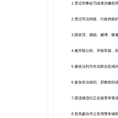
1.受过刑事处罚或者涉嫌犯罪
2.受过司法拘留、行政拘留
3.因卖淫、嫖娼、赌博、吸毒
4.被开除公职、开除军籍，因
5.被依法列为失信联合惩戒
6.参加非法组织、邪教组织或
7.因违规违纪正在接受审查或
8.曾系蒙自市公安局警务辅助