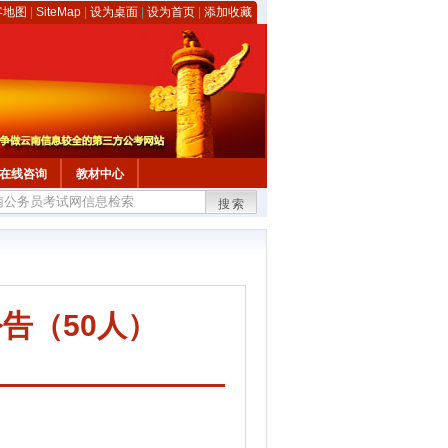
客地图
|
SiteMap
|
设为桌面
|
设为首页
|
添加收藏
在线咨询
教材中心
搜索
告（50人）