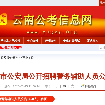
访
业单位及其他招考
申论资料
行测资料
专业科目考试
面试相关
云南公务员考试用书
单位及其他招考
>>
事业单位
蒙自市公安局公开招聘警务辅助人员公
大
中
发布：2026-06-25 11:08:44
字号：
小
|
|
我要提问
聘警务辅助人员公告（50人）摘要