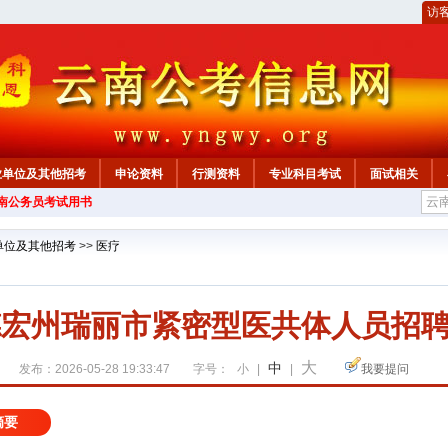
访
业单位及其他招考
申论资料
行测资料
专业科目考试
面试相关
云南公务员考试用书
单位及其他招考
>>
医疗
南德宏州瑞丽市紧密型医共体人员招聘
大
中
发布：2026-05-28 19:33:47
字号：
小
|
|
我要提问
摘要