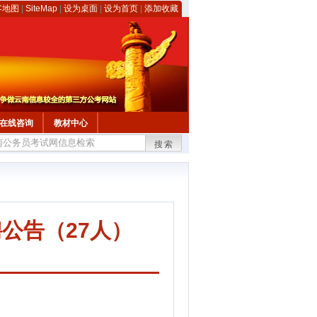
客地图
|
SiteMap
|
设为桌面
|
设为首页
|
添加收藏
在线咨询
教材中心
搜索
公告（27人）