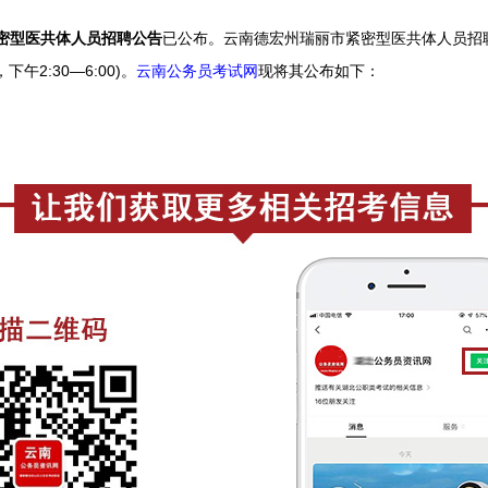
紧密型医共体人员招聘公告
已公
布。云南德宏州瑞丽市紧密型医共体人员招聘
，下午2:30—6:00)。
云南公务员考试网
现
将
其公
布如下：