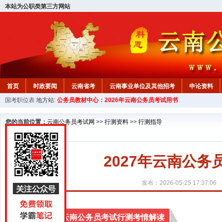
本站为公职类第三方网站
首页
时政要闻
云南省考
云南事业单位及其他招考
申论资料
国考职位表
地方站:
公务员教材中心：2026年云南公务员考试用书
您的当前位置：
云南公务员考试网
>>
行测资料
>>
行测指导
2027年云南公务
发布：2026-05-25 17:37:06
2027年云南公务员考试行测考情解读