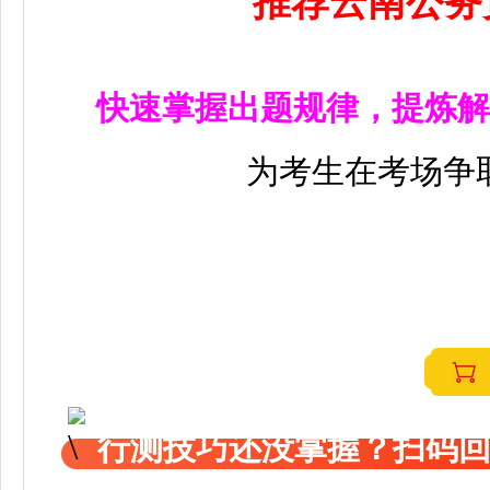
推荐云南公务
快速掌握出题规律，提炼解
为考生在考场争
行测技巧还没掌握？扫码回