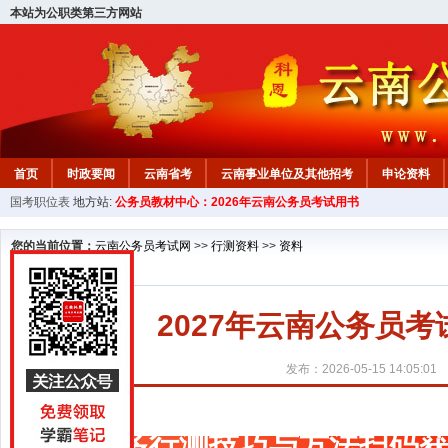
本站为公职类第三方网站
首页
时政要闻
云南省考
云南事业单位及其他招考
申论资料
国考职位表
地方站:
公务员教材中心：2026年云南公务员考试用书
您的当前位置：
云南公务员考试网
>>
行测资料
>>
资料
2027年云南公务员
发布：2026-05-15 14:05:01
更多行测技巧与方法扫码