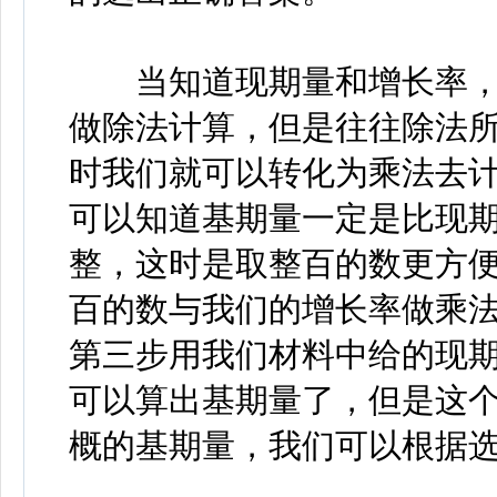
当知道现期量和增长率，
做除法计算，但是往往除法
时我们就可以转化为乘法去计
可以知道基期量一定是比现
整，这时是取整百的数更方便
百的数与我们的增长率做乘法
第三步用我们材料中给的现
可以算出基期量了，但是这
概的基期量，我们可以根据