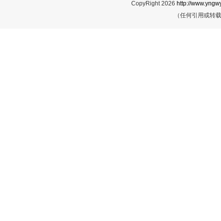
CopyRight 2026
http://www.yngwy
（任何引用或转