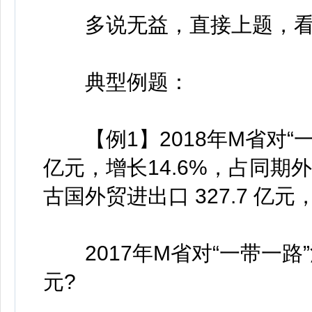
多说无益，直接上题，看
典型例题：
【例1】2018年M省对“一
亿元，增长14.6%，占同期
古国外贸进出口 327.7 亿元，
2017年M省对“一带一路
元?