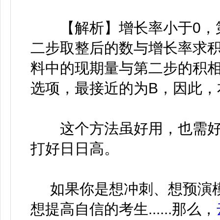
【解析】增长率小于0，第
二步取整后的数与增长率求积为 1
料中的现期量与第二步的积相加即
选项，最接近的为B，因此，
这个方法虽好用，也需好
打好日日高。
如果你是想冲刺、想预演模
想提高自信的考生......那么，