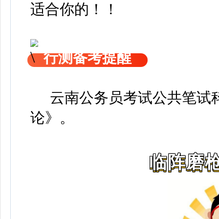
适合你的！！
行测备考提醒
云南公务员考试公共笔试科
论》
。
临阵磨枪