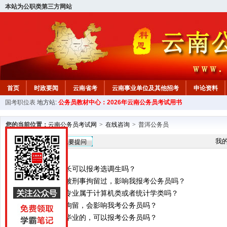
本站为公职类第三方网站
首页
时政要闻
云南省考
云南事业单位及其他招考
申论资料
国考职位表
地方站:
公务员教材中心：2026年云南公务员考试用书
您的当前位置：
云南公务员考试网
>
在线咨询
>
普洱公务员
在线咨询
我
我要提问
请问当过半年班长可以报考选调生吗？
你好，我的母亲被刑事拘留过，影响我报考公务员吗？
信息与计算科学专业属于计算机类或者统计学类吗？
父亲因为打架被拘留，会影响我考公务员吗？
你好，函授大专毕业的，可以报考公务员吗？