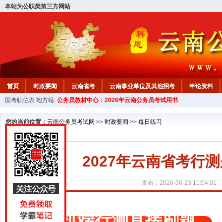
本站为公职类第三方网站
首页
时政要闻
云南省考
云南事业单位及其他招考
申论资料
国考职位表
地方站:
公务员教材中心：2026年云南公务员考试用书
您的当前位置：
云南公务员考试网
>>
时政要闻
>>
每日练习
2027年云南省考行测题
发布：2026-06-23 11:04:01
手机端行测直接刷题