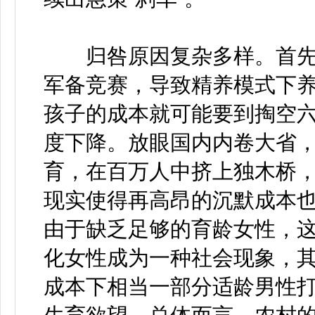
归咎原因复杂多样。首先
军备竞赛，导致精养模式下
孩子的成本就可能要到掏空
度下降。放眼国内内卷大省
育，在百万人中挤上独木桥
现实使得再高昂的沉默成本
由于缺乏足够的育龄女性，
化女性成为一种社会现象，
成本下相当一部分适龄男性