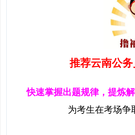
推荐云南公务
快速掌握出题规律，提炼解
为考生在考场争