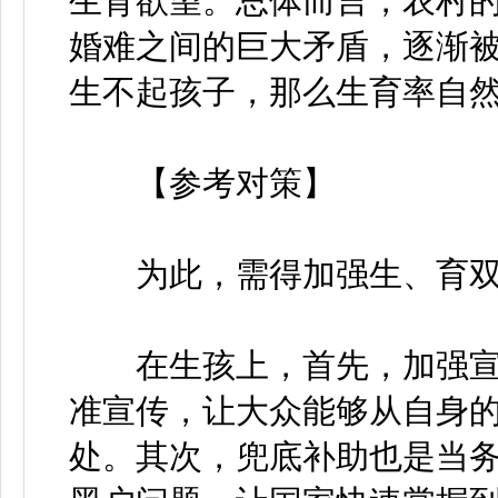
生育欲望。总体而言，农村
婚难之间的巨大矛盾，逐渐
生不起孩子，那么生育率自
【参考对策】
为此，需得加强生、育双
在生孩上，首先，加强宣
准宣传，让大众能够从自身
处。其次，兜底补助也是当