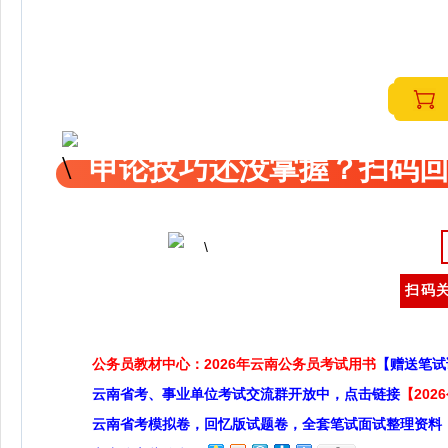
申论技巧还没掌握？扫码回
扫码关
公务员教材中心：2026年云南公务员考试用书
【赠送笔试
云南省考、事业单位考试交流群开放中，点击链接
【20
云南省考模拟卷，回忆版试题卷，全套笔试面试整理资料