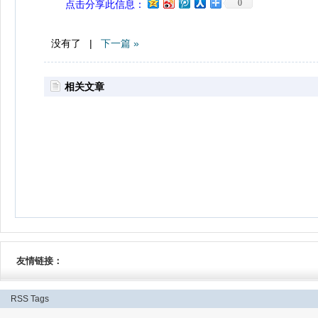
0
点击分享此信息：
没有了 |
下一篇 »
相关文章
友情链接：
RSS
Tags