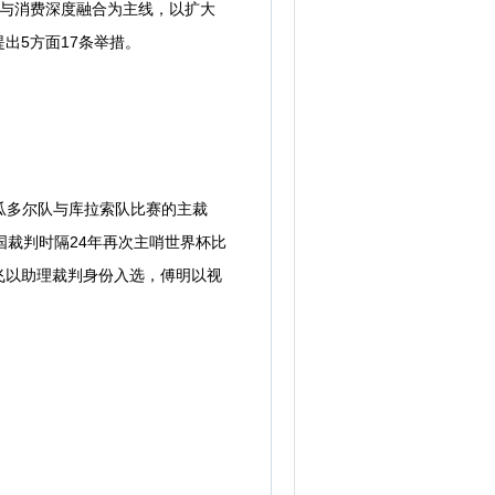
能与消费深度融合为主线，以扩大
出5方面17条举措。
瓜多尔队与库拉索队比赛的主裁
国裁判时隔24年再次主哨世界杯比
飞以助理裁判身份入选，傅明以视