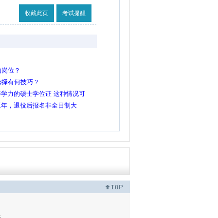
收藏此页
考试提醒
的岗位？
选择有何技巧？
学力的硕士学位证 这种情况可
硕士的岗吗？
五年，退役后报名非全日制大
大学生士兵岗吗？
5