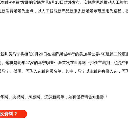
智能+消费”发展的实施意见6月18日对外发布。实施意见以推动人工智
创新消费场景为重点，以人工智能新产品新服务新场景示范应用为路径，提
裁判员马宁将担任6月20日在堪萨斯城举行的美加墨世界杯E组第二轮厄
。这将是现年47岁的马宁职业生涯首次在世界杯上担任主裁判，也是中
员马宁、傅明、周飞入选裁判员名单。其中，马宁以主裁判身份入选，周
网、央视网、凤凰网、澎湃新闻等，如有侵权请告知删除！
政资料？