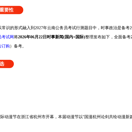
重要性
政治将以常识的形式融入到2027年云南公务员考试行测题目中，时事政治是备考
员考试网
整理发布如下，全面备考2
将
2026年06月22日
时事新闻(国内+国际)
击订购
）
备考。
选
际动漫节在浙江省杭州市开幕，本届动漫节以“国漫杭州论剑共绘动漫新篇