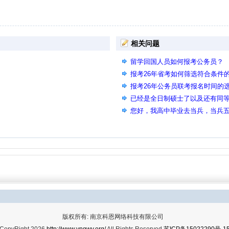
相关问题
留学回国人员如何报考公务员？
报考26年省考如何筛选符合条件
报考26年公务员联考报名时间的
已经是全日制硕士了以及还有同等
以用同等学力的专业报考要求是
您好，我高中毕业去当兵，当兵
专，并取得证书，可以报考退役
版权所有: 南京科恩网络科技有限公司
CopyRight 2026
http://www.yngwy.org/
All Rights Reserved
苏ICP备15022290号-1