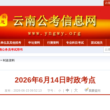
访
业单位及其他招考
申论资料
行测资料
专业科目考试
面试相关
云南公务员考试用书
>>
时政资料
2026年6月14日时政考点
大
中
发布：2026-06-15 09:52:13
字号：
小
|
|
我要提问