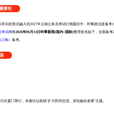
重要性
政治将以常识的形式融入到2027年云南公务员考试行测题目中，时事政治是备考
员考试网
整理发布如下，全面备考2
将
2026年06月14日
时事新闻(国内+国际)
击订购
）
备考。
选
日在厦门举行，本届论坛延续“扩大民间交流、深化融合发展”主题。