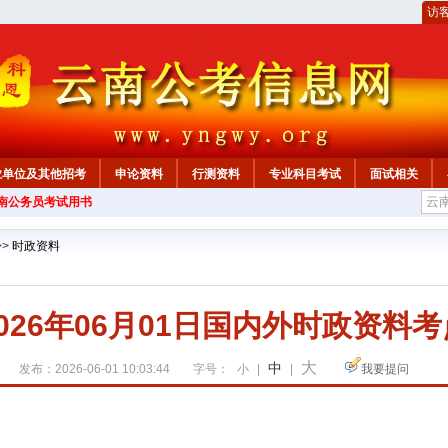
访
业单位及其他招考
申论资料
行测资料
专业科目考试
面试相关
云南公务员考试用书
>>
时政资料
2026年06月01日国内外时政资料考
大
中
发布：2026-06-01 10:03:44
字号：
小
|
|
我要提问