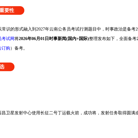
重要性
政治将以常识的形式融入到2027年云南公务员考试行测题目中，时事政治是备考
员考试网
整理发布如下，全面备考2
将
2026年06月01日
时事新闻(国内+国际)
击订购
）
备考。
选
国在西昌卫星发射中心使用长征二号丁运载火箭，成功将，发射任务取得圆满