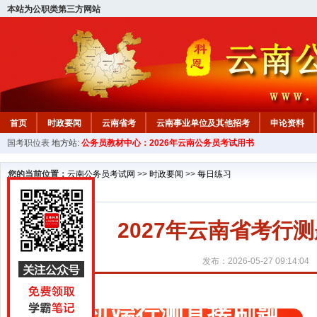
本站为公职类第三方网站
首页
时政要闻
云南省考
云南事业单位及其他招考
申论资料
国考职位表
地方站:
公务员教材中心：2026年云南公务员考试用书
您的当前位置：
云南公务员考试网
>>
时政要闻
>>
每日练习
2027年云南省考行测题
发布：2026-05-27 09:14:04
手机端行测直接刷题