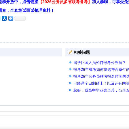
流群开放中，点击链接
【2026公务员多省联考备考】
加入群聊，可享受免
题卷，全套笔试面试整理资料！
相关问题
留学回国人员如何报考公务员？
报考26年省考如何筛选符合条件
报考26年公务员联考报名时间的
已经是全日制硕士了以及还有同等
以用同等学力的专业报考要求是
您好，我高中毕业去当兵，当兵
专，并取得证书，可以报考退役