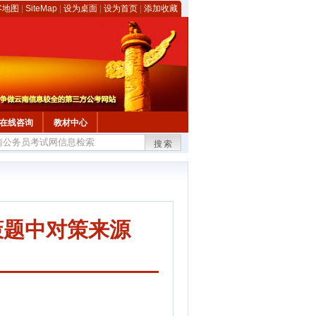
客地图
|
SiteMap
|
设为桌面
|
设为首页
|
添加收藏
在线咨询
教材中心
搜索
策题中对策来源