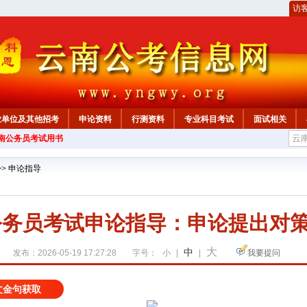
访
业单位及其他招考
申论资料
行测资料
专业科目考试
面试相关
云南公务员考试用书
>>
申论指导
南公务员考试申论指导：申论提出对
大
中
发布：2026-05-19 17:27:28
字号：
小
|
|
我要提问
文金句获取