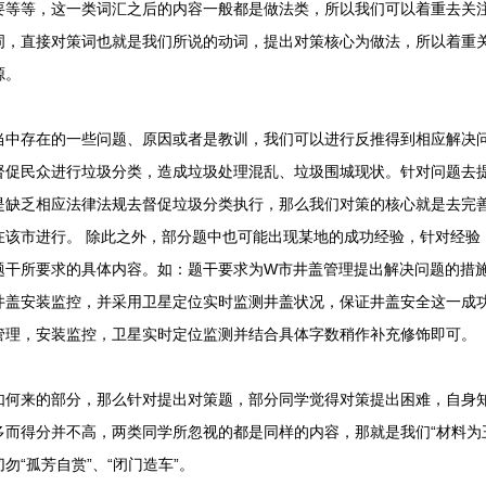
要等等，这一类词汇之后的内容一般都是做法类，所以我们可以着重去关
词，直接对策词也就是我们所说的动词，提出对策核心为做法，所以着重
源。
存在的一些问题、原因或者是教训，我们可以进行反推得到相应解决问
督促民众进行垃圾分类，造成垃圾处理混乱、垃圾围城现状。针对问题去
是缺乏相应法律法规去督促垃圾分类执行，那么我们对策的核心就是去完
在该市进行。 除此之外，部分题中也可能出现某地的成功经验，针对经验
题干所要求的具体内容。如：题干要求为W市井盖管理提出解决问题的措施
井盖安装监控，并采用卫星定位实时监测井盖状况，保证井盖安全这一成
管理，安装监控，卫星实时定位监测并结合具体字数稍作补充修饰即可。
来的部分，那么针对提出对策题，部分同学觉得对策提出困难，自身知
多而得分并不高，两类同学所忽视的都是同样的内容，那就是我们“材料为
“孤芳自赏”、“闭门造车”。