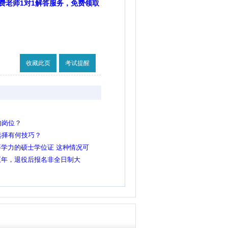
费老师1对1解答服务，免费领取
收藏此页
考试提醒
的岗位？
选择有何技巧？
学力的硕士学位证 这种情况可
硕士的岗吗？
五年，退役后报名非全日制大
大学生士兵岗吗？