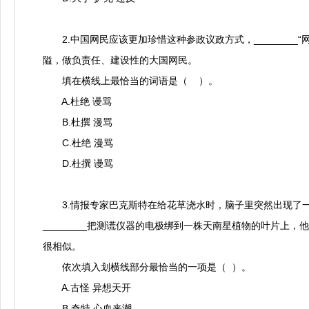
2.中国网民应该更加珍惜这种参政议政方式，________“
隘，做负责任、建设性的大国网民。
填在横线上最恰当的词语是（ ）。
A.杜绝 谩骂
B.杜撰 漫骂
C.杜绝 漫骂
D.杜撰 谩骂
3.情报专家巴克斯特在给花草浇水时，脑子里突然出现了一个
________把测谎仪器的电极绑到一株天南星植物的叶片上
很相似。
依次填入划横线部分最恰当的一项是（ ）。
A.古怪 异想天开
B.奇特 心血来潮