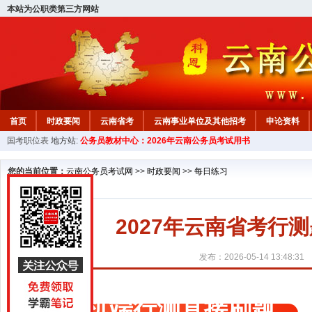
本站为公职类第三方网站
首页
时政要闻
云南省考
云南事业单位及其他招考
申论资料
国考职位表
地方站:
公务员教材中心：2026年云南公务员考试用书
您的当前位置：
云南公务员考试网
>>
时政要闻
>>
每日练习
2027年云南省考行测题
发布：2026-05-14 13:48:31
手机端行测直接刷题