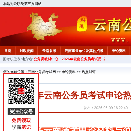
本站为公职类第三方网站
首页
时政要闻
云南省考
云南事业单位及其他招考
申论资料
国考职位表
地方站:
公务员教材中心：2026年云南公务员考试用书
您的当前位置：
云南公务员考试网
>>
申论资料
>>
热点时评
2027年云南公务员考试申
发布：2026-05-09 16:22:40
更多云南省考申论材料与