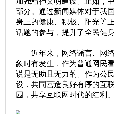
加强精神文明建设。正如，
部分。通过新闻媒体对于我
身上的健康、积极、阳光等
话题的参与，提升了全民健
近年来，网络谣言、网络
象时有发生，作为普通网民
说是无助且无力的。作为公
设，共同营造良好有序的互
园，共享互联网时代的红利