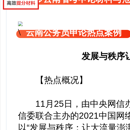
云南公务员申论热点案例
发展与秩序
【热点概况】
11月25日，由中央网信
信委联合主办的2021中国
以“发展与秩序：让大流量澎