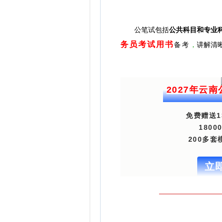
公
笔试包括
公共科目和专业
务员考试用书
，
讲解清
备考
2027年云
免费赠送1
180
200多
立