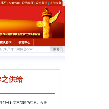
客地图
|
SiteMap
|
设为桌面
|
设为首页
|
添加收藏
在线咨询
教材中心
搜索
学之供给
伴们长时间不间断的积累。今天