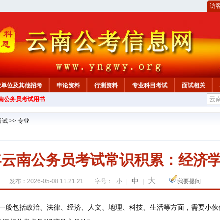
访
业单位及其他招考
申论资料
行测资料
专业科目考试
面试相关
云南公务员考试用书
考试
>>
专业
7年云南公务员考试常识积累：经济
大
中
发布：2026-05-08 11:21:21
字号：
小
|
|
我要提问
般包括政治、法律、经济、人文、地理、科技、生活等方面，需要小伙