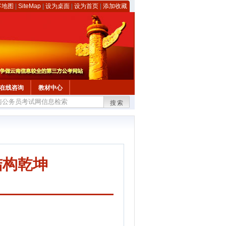
客地图
|
SiteMap
|
设为桌面
|
设为首页
|
添加收藏
在线咨询
教材中心
搜索
结构乾坤