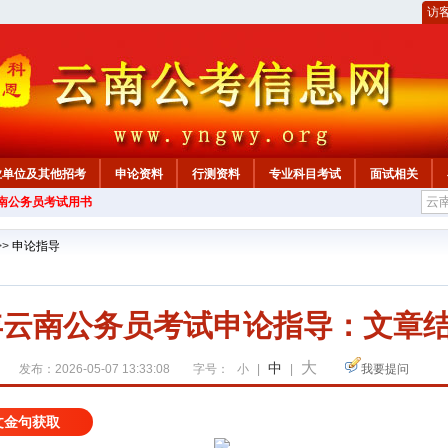
访
业单位及其他招考
申论资料
行测资料
专业科目考试
面试相关
云南公务员考试用书
>>
申论指导
7年云南公务员考试申论指导：文章
大
中
发布：2026-05-07 13:33:08
字号：
小
|
|
我要提问
文金句获取