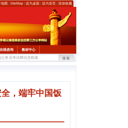
客地图
|
SiteMap
|
设为桌面
|
设为首页
|
添加收藏
在线咨询
教材中心
搜索
安全，端牢中国饭