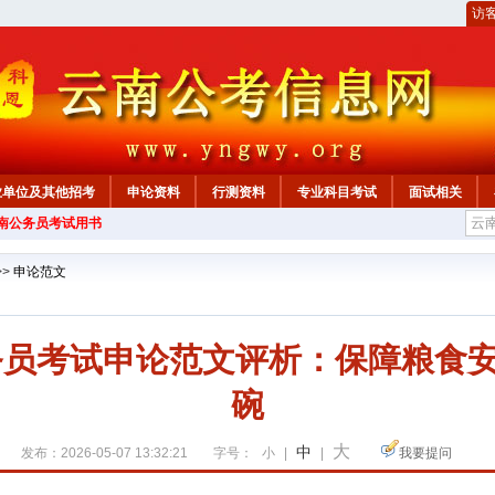
访
业单位及其他招考
申论资料
行测资料
专业科目考试
面试相关
云南公务员考试用书
>>
申论范文
公务员考试申论范文评析：保障粮食
碗
大
中
发布：2026-05-07 13:32:21
字号：
小
|
|
我要提问