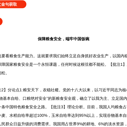
文金句获取
保障粮食安全，端牢中国饭碗
看粮食生产能力。这就要求我们始终立足自身抓好农业生产，以国内稳
保障国家粮食安全是一个永恒课题，任何时候这根弦都不能松。【批注1
能松。
】分论点1:粮安天下，农稳社稷。党的十八大以来，以习近平同志为核
谷物基本自给、口粮绝对安全”的新粮食安全观，确立了以我为主、立足国
条中国特色粮食安全之路。【批注3】理论分析。目前，我国人均粮食占有
;小麦、水稻自给率超过100%，玉米自给率达到95%以上，实现谷物基本
民群众日益升级的消费需求。我国用占世界9%的耕地、6%的淡水资源，