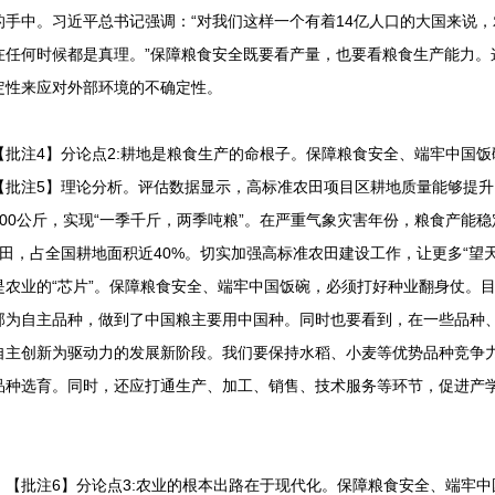
手中。习近平总书记强调：“对我们这样一个有着14亿人口的大国来说
在任何时候都是真理。”保障粮食安全既要看产量，也要看粮食生产能力。
定性来应对外部环境的不确定性。
注4】分论点2:耕地是粮食生产的命根子。保障粮食安全、端牢中国饭
【批注5】理论分析。评估数据显示，高标准农田项目区耕地质量能够提升
高100公斤，实现“一季千斤，两季吨粮”。在严重气象灾害年份，粮食产能
田，占全国耕地面积近40%。切实加强高标准农田建设工作，让更多“望天
是农业的“芯片”。保障粮食安全、端牢中国饭碗，必须打好种业翻身仗。
全部为自主品种，做到了中国粮主要用中国种。同时也要看到，在一些品种
自主创新为驱动力的发展新阶段。我们要保持水稻、小麦等优势品种竞争
品种选育。同时，还应打通生产、加工、销售、技术服务等环节，促进产
批注6】分论点3:农业的根本出路在于现代化。保障粮食安全、端牢中