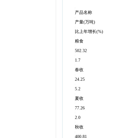
产品名称
产量(万吨)
比上年增长(%)
粮食
502.32
1.7
春收
24.25
5.2
夏收
77.26
2.0
秋收
400.81