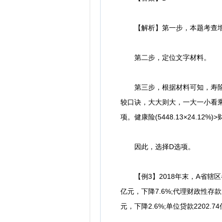
【解析】第一步，本题考查增
第二步，定位文字材料。
第三步，根据材料可知，寿险(20
较口诀，大大则大，一大一小看乘积。健
项。健康险(5448.13×24.12%
因此，选择D选项。
【例3】2018年末，A省辖区各项存
亿元，下降7.6%;代理财政性存款2
元，下降2.6%;单位贷款2202.7