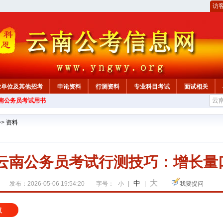
访
业单位及其他招考
申论资料
行测资料
专业科目考试
面试相关
云南公务员考试用书
>>
资料
7年云南公务员考试行测技巧：增长量
大
中
发布：2026-05-06 19:54:20
字号：
小
|
|
我要提问
取