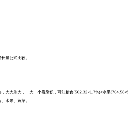
长量公式比较。
一大一小看乘积，可知粮食(502.32×1.7%)<水果(764.58×5.1%)
食、水果、蔬菜。