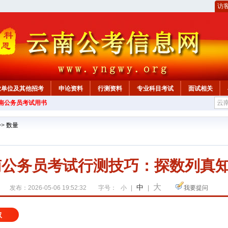
访
业单位及其他招考
申论资料
行测资料
专业科目考试
面试相关
云南公务员考试用书
>>
数量
云南公务员考试行测技巧：探数列真
大
中
发布：2026-05-06 19:52:32
字号：
小
|
|
我要提问
取