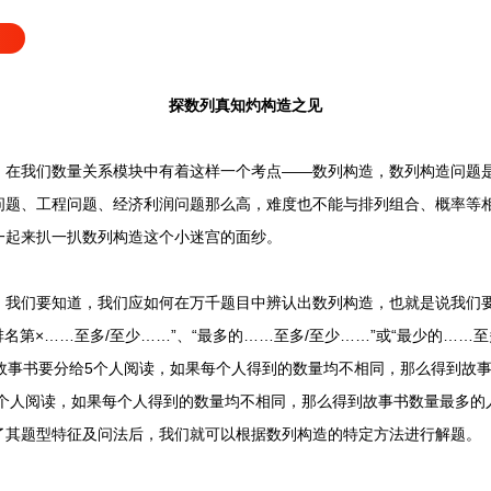
探数列真知灼构造之见
我们数量关系模块中有着这样一个考点——数列构造，数列构造问题是
问题、工程问题、经济利润问题那么高，难度也不能与排列组合、概率等
一起来扒一扒数列构造这个小迷宫的面纱。
们要知道，我们应如何在万千题目中辨认出数列构造，也就是说我们要
名第×……至多/至少……”、“最多的……至多/至少……”或“最少的……
故事书要分给5个人阅读，如果每个人得到的数量均不相同，那么得到故
5个人阅读，如果每个人得到的数量均不相同，那么得到故事书数量最多的
了其题型特征及问法后，我们就可以根据数列构造的特定方法进行解题。