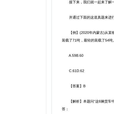
接下来，我们就一起来了解一下数列构
并通过下面的这道真题来进行
【例】(2020年内蒙古)从某
装载了71吨，最轻的装载了54
A.59B.60
C.61D.62
【答案】B
【解析】本题问“这6辆货车中
答：