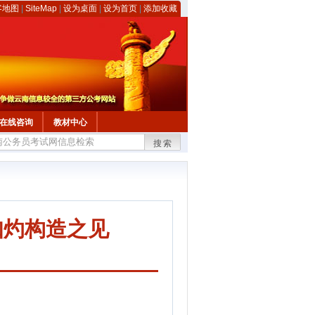
客地图
|
SiteMap
|
设为桌面
|
设为首页
|
添加收藏
在线咨询
教材中心
搜索
知灼构造之见