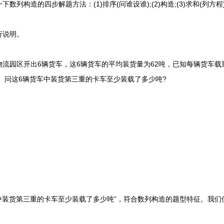
造的四步解题方法：(1)排序(问谁设谁);(2)构造;(3)求和(列方程);
说明。
物流园区开出6辆货车，这6辆货车的平均装货量为62吨，已知每辆货车
吨。问这6辆货车中装货第三重的卡车至少装载了多少吨?
装货第三重的卡车至少装载了多少吨”，符合数列构造的题型特征。我们