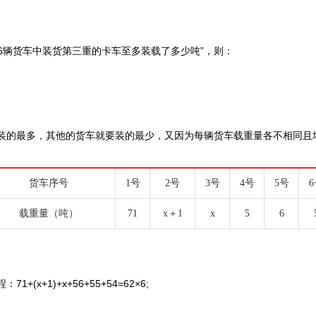
辆货车中装货第三重的卡车至多装载了多少吨”，则：
装的最多，其他的货车就要装的最少，又因为每辆货车载重量各不相同且
货车序号
1号
2号
3号
4号
5号
载重量（吨）
71
x＋1
x
5
6
x+1)+x+56+55+54=62×6;