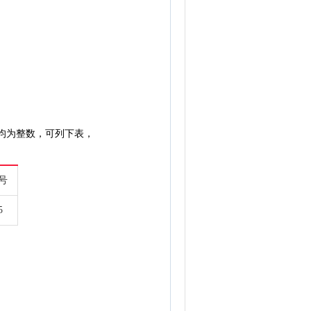
均为整数，可列下表，
6号
5