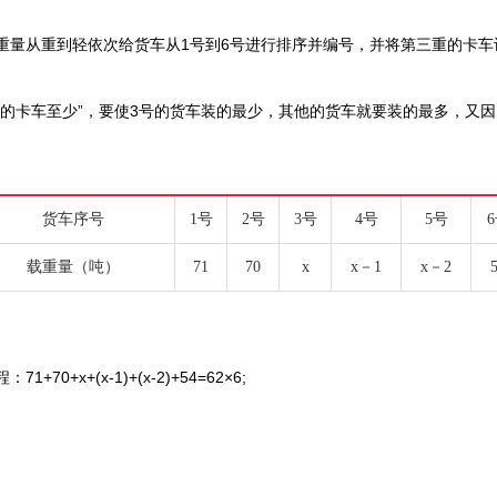
量从重到轻依次给货车从1号到6号进行排序并编号，并将第三重的卡车设
重的卡车至少”，要使3号的货车装的最少，其他的货车就要装的最多，又
货车序号
1号
2号
3号
4号
5号
载重量（吨）
71
70
x
x－1
x－2
+x+(x-1)+(x-2)+54=62×6;