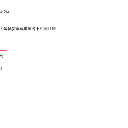
为x;
因为每辆货车载重量各不相同且均
6号
54