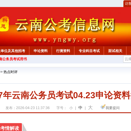
访
业单位及其他招考
申论资料
行测资料
专业科目考试
面试相关
云南公务员考试用书
>>
热点时评
27年云南公务员考试04.23申论资
大
中
发布：2026-04-23 11:37:36
字号：
小
|
|
我要提问
论考情解读