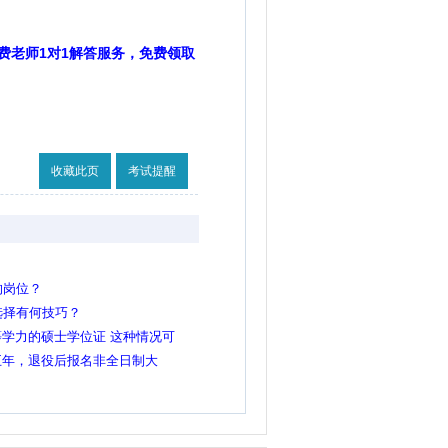
费老师1对1解答服务，免费领取
收藏此页
考试提醒
的岗位？
选择有何技巧？
学力的硕士学位证 这种情况可
硕士的岗吗？
五年，退役后报名非全日制大
大学生士兵岗吗？