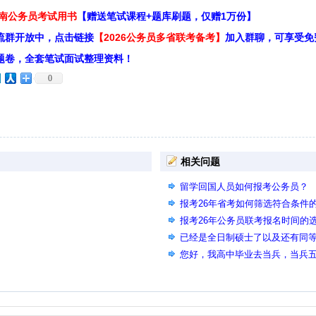
云南公务员考试用书
【赠送笔试课程+题库刷题，仅赠1万份】
流群开放中，点击链接
【2026公务员多省联考备考】
加入群聊，可享受免
题卷，全套笔试面试整理资料！
0
相关问题
留学回国人员如何报考公务员？
报考26年省考如何筛选符合条件
报考26年公务员联考报名时间的
已经是全日制硕士了以及还有同等
以用同等学力的专业报考要求是
您好，我高中毕业去当兵，当兵
专，并取得证书，可以报考退役