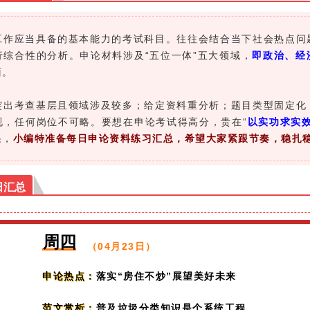
应当具备的基本能力的考试科目。往往会结合当下社会热点问
综合性的分析。申论材料涉及“五位一体”五大领域，
即政治、经
面。
考查基层且领域涉及较多；给定资料重分析；题目类型固定化
视，任何岗位不可略。要想在申论考试得高分，贵在“
以实功求实
果，
小编特准备每日申论资料练习汇总，希望大家
紧跟节奏
，稳扎
日汇总
周四
（04月23日）
落实“房住不炒”展望美好未来
申论热点：
普及垃圾分类知识是个系统工程
范文赏析：