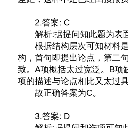
2.答案: C
解析:据提问知此题为表
根据结构层次可知材料是“
构，首句即提出论点，第二
致。A项概括太过宽泛。B项
项的描述与论点相比又太过
故正确答案为C。
3.答案: D
解析:据提问和选项可知此