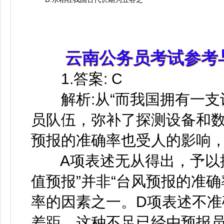
云南公务员考试参考
1.答案: C
解析:从“而我国拥有一支
员队伍，弥补了探测设备和数
预报的准确率也受人的影响，
A项表述无从得出，予以排
值预报”并非“台风预报的准
率的因素之一。D项表述不
差距，这种不足已经由预报