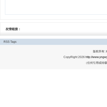
友情链接：
RSS
Tags
版权所有:
CopyRight 2026
http://www.yngwy
（任何引用或转