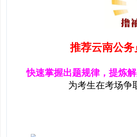
推荐云南公务
快速掌握出题规律，提炼解
为考生在考场争