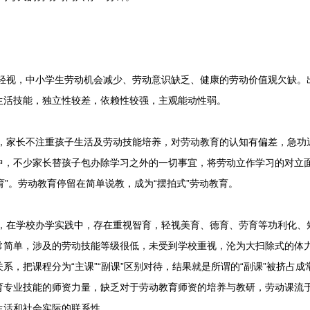
轻视，中小学生劳动机会减少、劳动意识缺乏、健康的劳动价值观欠缺。
生活技能，独立性较差，依赖性较强，主观能动性弱。
，家长不注重孩子生活及劳动技能培养，对劳动教育的认知有偏差，急功
中，不少家长替孩子包办除学习之外的一切事宜，将劳动立作学习的对立面
教育”。劳动教育停留在简单说教，成为“摆拍式”劳动教育。
，在学校办学实践中，存在重视智育，轻视美育、德育、劳育等功利化、
常简单，涉及的劳动技能等级很低，未受到学校重视，沦为大扫除式的体
系，把课程分为“主课”“副课”区别对待，结果就是所谓的“副课”被挤占
育专业技能的师资力量，缺乏对于劳动教育师资的培养与教研，劳动课流
生活和社会实际的联系性。