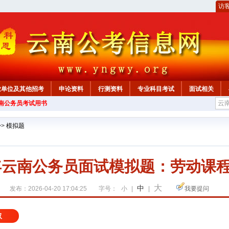
访
业单位及其他招考
申论资料
行测资料
专业科目考试
面试相关
云南公务员考试用书
>>
模拟题
6年云南公务员面试模拟题：劳动课
大
中
发布：2026-04-20 17:04:25
字号：
小
|
|
我要提问
取