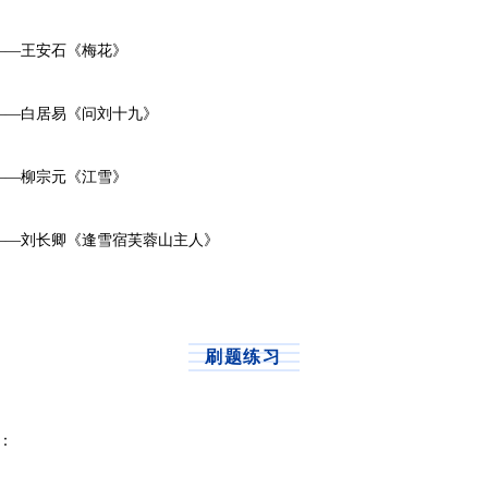
—王安石《梅花》
—白居易《问刘十九》
—柳宗元《江雪》
—刘长卿《逢雪宿芙蓉山主人》
刷题练习
：