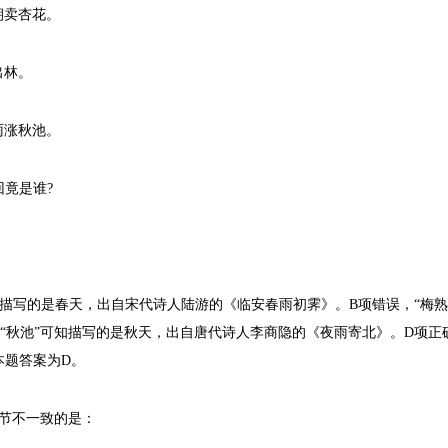
朝卖杏花。
出林。
雨涨秋池。
竟是谁?
描写的是春天，出自宋代诗人陆游的《临安春雨初霁》。B项错误，“梅熟
“秋池”可知描写的是秋天，出自唐代诗人李商隐的《夜雨寄北》。D项正
本题答案为D。
节不一致的是：