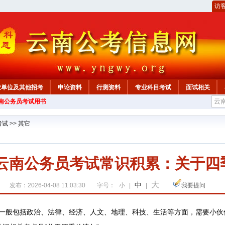
访
业单位及其他招考
申论资料
行测资料
专业科目考试
面试相关
云南公务员考试用书
考试
>>
其它
7年云南公务员考试常识积累：关于四
大
中
发布：2026-04-08 11:03:30
字号：
小
|
|
我要提问
般包括政治、法律、经济、人文、地理、科技、生活等方面，需要小伙