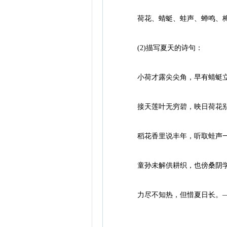
荷花、蜻蜓、蛙声、蝉鸣、梅
(2)描写夏天的诗句：
小荷才露尖尖角，早有蜻蜓立
接天莲叶无穷碧，映日荷花别
稻花香里说丰年，听取蛙声一片
童孙未解供耕织，也傍桑阴学种
力尽不知热，但惜夏日长。—