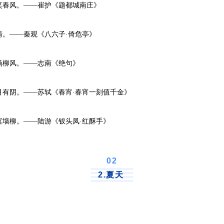
春风。——崔护《题都城南庄》
。——秦观《八六子·倚危亭》
柳风。——志南《绝句》
阴。——苏轼《春宵·春宵一刻值千金》
墙柳。——陆游《钗头凤·红酥手》
0
2
2.夏天