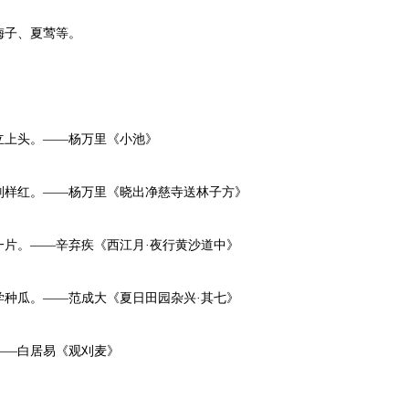
子、夏莺等。
上头。——杨万里《小池》
样红。——杨万里《晓出净慈寺送林子方》
。——辛弃疾《西江月·夜行黄沙道中》
瓜。——范成大《夏日田园杂兴·其七》
—白居易《观刈麦》