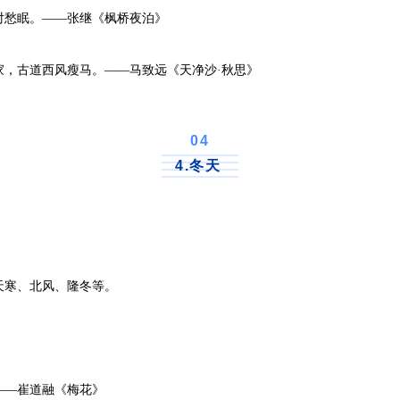
愁眠。——张继《枫桥夜泊》
古道西风瘦马。——马致远《天净沙·秋思》
0
4
4.冬天
寒、北风、隆冬等。
—崔道融《梅花》