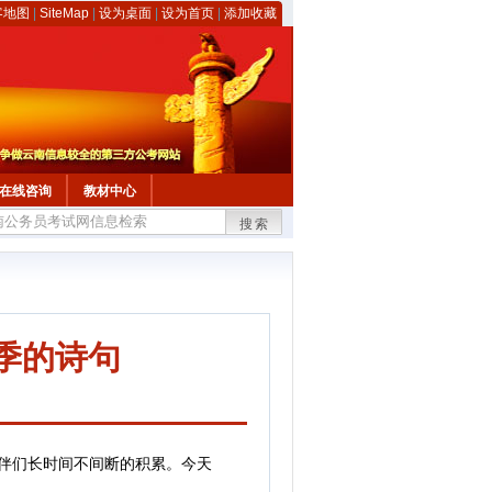
客地图
|
SiteMap
|
设为桌面
|
设为首页
|
添加收藏
在线咨询
教材中心
搜索
季的诗句
伴们长时间不间断的积累。今天