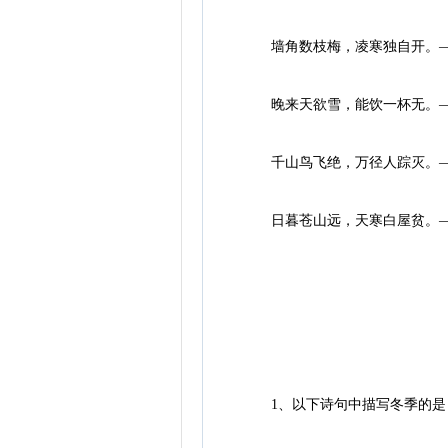
墙角数枝梅，凌寒独自开。—
晚来天欲雪，能饮一杯无。—
千山鸟飞绝，万径人踪灭。—
日暮苍山远，天寒白屋贫。—
1、以下诗句中描写冬季的是