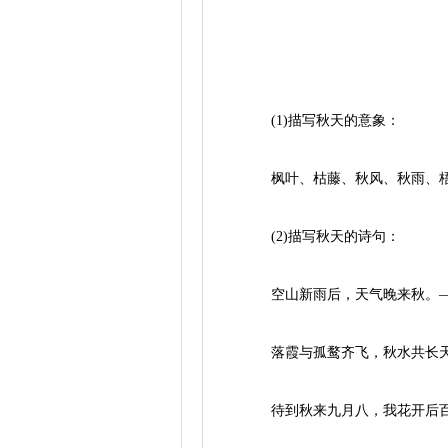
(1)描写秋天的意象：
枫叶、枯藤、秋风、秋雨、梧
(2)描写秋天的诗句：
空山新雨后，天气晚来秋。—
落霞与孤鹜齐飞，秋水共长天
待到秋来九月八，我花开后百