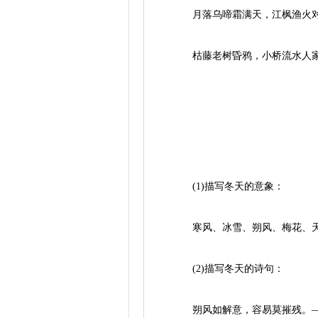
月落乌啼霜满天，江枫渔火对
枯藤老树昏鸦，小桥流水人家，
(1)描写冬天的意象：
寒风、冰雪、朔风、梅花、天
(2)描写冬天的诗句：
朔风如解意，容易莫摧残。—