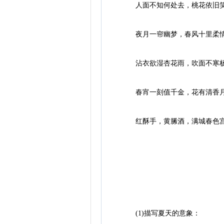
人面不知何处去，桃花依旧笑
夜月一帘幽梦，春风十里柔情
沾衣欲湿杏花雨，吹面不寒杨
春宵一刻值千金，花有清香月有
红酥手，黄縢酒，满城春色宫
(1)描写夏天的意象：