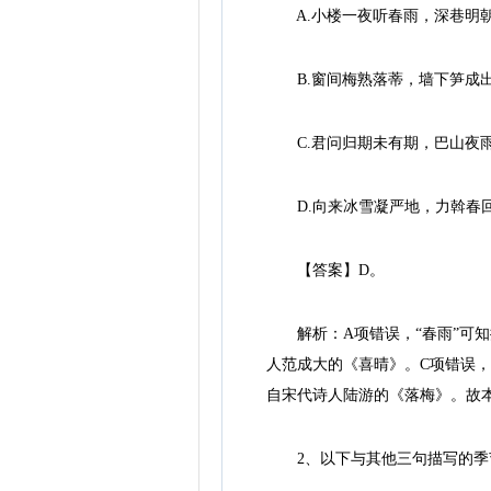
A.小楼一夜听春雨，深巷明
B.窗间梅熟落蒂，墙下笋成
C.君问归期未有期，巴山夜
D.向来冰雪凝严地，力斡春回
【答案】D。
解析：A项错误，“春雨”可知
人范成大的《喜晴》。C项错误，
自宋代诗人陆游的《落梅》。故
2、以下与其他三句描写的季