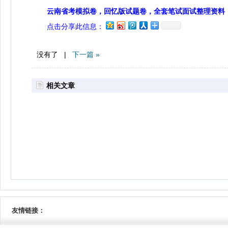
云南省考模拟卷，回忆版试题卷，全套笔试面试整理资料
点击分享此信息：
没有了 |
下一篇 »
相关文章
友情链接：