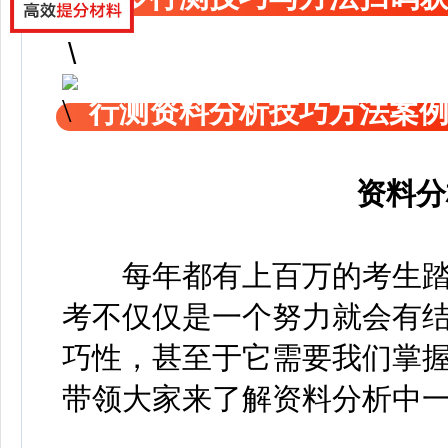
行测资料分析技巧方法案
资料分
每年都有上百万的考生踏
考不仅仅是一个努力就会有
巧性，甚至于它需要我们掌握
带领大家来了解资料分析中一