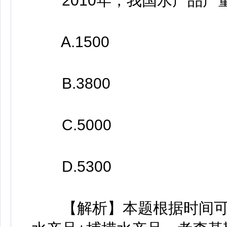
2010年，我国水产品产
A.1500
B.3800
C.5000
D.5300
【解析】本题根据时间可知