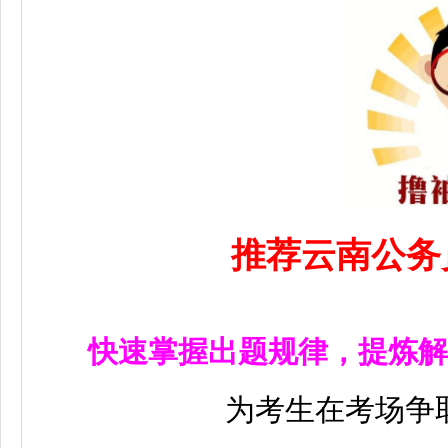
推荐云南公务
快速掌握出题规律，提炼解
为考生在考场争