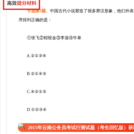
、
节选第3题
中国古代小说塑造了很多莽汉形象，他们外表
序排列正确的是：
①张飞②程咬金③李逵④牛皋
A.②①③④
B.②①④③
C.④②①③
D.①②③④
2015年云南公务员考试行测试题（考生回忆版）获