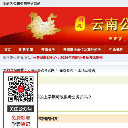
本站为公职类第三方网站
首页
时政要闻
云南省考
云南事业单位及其他招考
申论资料
国考职位表
地方站:
公务员教材中心：2026年云南公务员考试用书
您的当前位置：
云南公务员考试网
>
在线咨询
>
玉溪公务员
已解决
玉溪公务员
您好！请问在大四的上学期可以报考公务员吗？
云南公务员考试网的回复