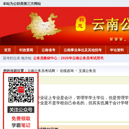
本站为公职类第三方网站
首页
时政要闻
云南省考
云南事业单位及其他招考
申论资料
国考职位表
地方站:
公务员教材中心：2026年云南公务员考试用书
您的当前位置：
云南公务员考试网
>
在线咨询
>
玉溪公务员
已解决
玉溪公务员
老师您好，本科毕业证上专业是会计，管理学学士学位，但是管理学
学，毕业证上的专业是不是学校自己命名的，但其实也属于会计学呀