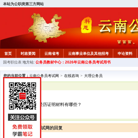
本站为公职类第三方网站
首页
时政要闻
云南省考
云南事业单位及其他招考
申论资料
国考职位表
地方站:
公务员教材中心：2026年云南公务员考试用书
您的当前位置：
云南公务员考试网
>
在线咨询
>
大理公务员
已解决
大理公务员
公务员基层工作经历证明材料有哪些？
云南公务员考试网的回复