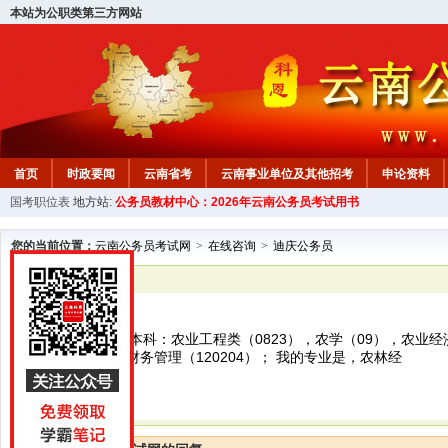
本站为公职类第三方网站
首页
时政要闻
云南省考
云南事业单位及其他招考
申论资料
国考职位表
地方站:
公务员教材中心：2026年云南公务员考试用书
您的当前位置：
云南公务员考试网
>
在线咨询
>
迪庆公务员
已解决
迪庆公务员
报考专业要求是 本科：农业工程类（0823），农学（09），农业经
（120203K），财务管理（120204）； 我的专业是，农林经