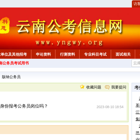
访
业单位及其他招考
申论资料
行测资料
专业科目考试
面试相关
云南公务员考试用书
>
版纳公务员
收藏问题
我要提问
考
革
生身份报考公务员岗位吗？
2023-08-10 18:54
江
集
坪
业