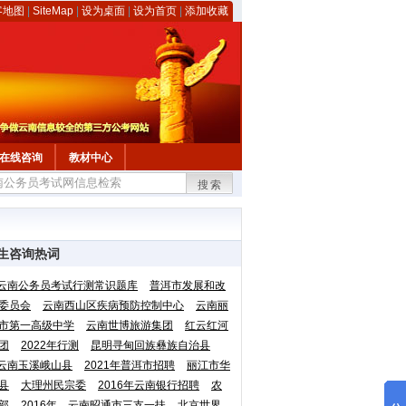
客地图
|
SiteMap
|
设为桌面
|
设为首页
|
添加收藏
在线咨询
教材中心
搜索
生咨询热词
云南公务员考试行测常识题库
普洱市发展和改
委员会
云南西山区疾病预防控制中心
云南丽
市第一高级中学
云南世博旅游集团
红云红河
团
2022年行测
昆明寻甸回族彝族自治县
云南玉溪峨山县
2021年普洱市招聘
丽江市华
县
大理州民宗委
2016年云南银行招聘
农
部
2016年 云南昭通市三支一扶
北京世界