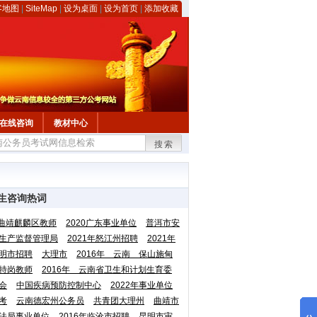
客地图
|
SiteMap
|
设为桌面
|
设为首页
|
添加收藏
在线咨询
教材中心
搜索
生咨询热词
曲靖麒麟区教师
2020广东事业单位
普洱市安
生产监督管理局
2021年怒江州招聘
2021年
明市招聘
大理市
2016年 云南 保山施甸
特岗教师
2016年 云南省卫生和计划生育委
会
中国疾病预防控制中心
2022年事业单位
考
云南德宏州公务员
共青团大理州
曲靖市
法局事业单位
2016年临沧市招聘
昆明市审