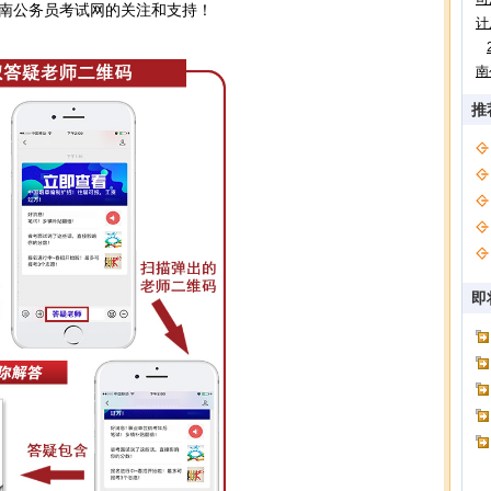
南公务员考试网的关注和支持！
计
南
推
即