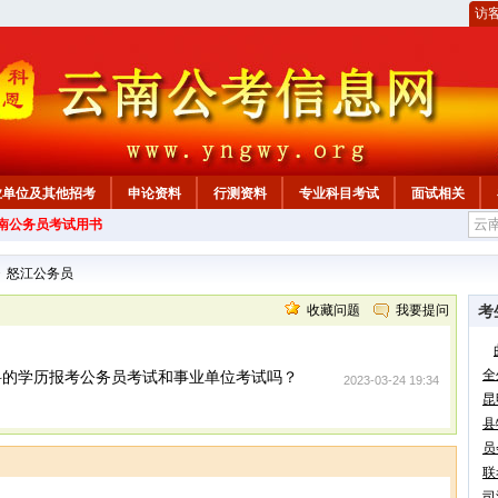
访
业单位及其他招考
申论资料
行测资料
专业科目考试
面试相关
云南公务员考试用书
>
怒江公务员
收藏问题
我要提问
考
全
科的学历报考公务员考试和事业单位考试吗？
2023-03-24 19:34
昆
县
员
联
司