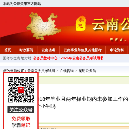
本站为公职类第三方网站
首页
时政要闻
云南省考
云南事业单位及其他招考
申论资料
国考职位表
地方站:
公务员教材中心：2026年云南公务员考试用书
您的当前位置：
云南公务员考试网
>
在线咨询
>
昆明公务员
已解决
昆明公务员
您好！我是2018年毕业且两年择业期内未参加工作
2020年应届毕业生吗