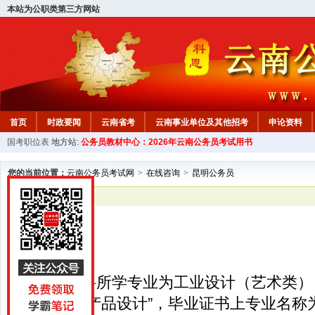
本站为公职类第三方网站
首页
时政要闻
云南省考
云南事业单位及其他招考
申论资料
国考职位表
地方站:
公务员教材中心：2026年云南公务员考试用书
您的当前位置：
云南公务员考试网
>
在线咨询
>
昆明公务员
已解决
昆明公务员
专业划分
我大学本科所学专业为工业设计（艺术类）
业方向为“产品设计”，毕业证书上专业名称