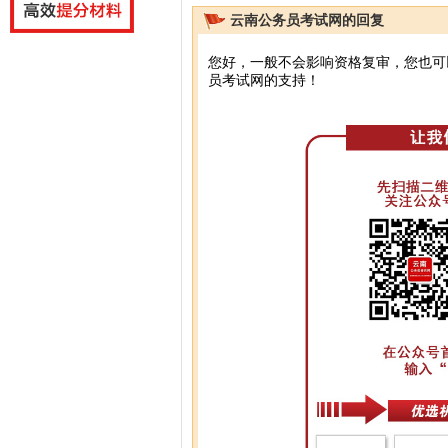
云南公务员考试网的回复
您好，一般不会影响资格复审，您也可
员考试网的支持！