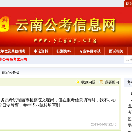
访
业单位及其他招考
申论资料
行测资料
专业科目考试
面试相关
云南公务员考试用书
>
德宏公务员
收藏问题
我要提问
考
南公务员考试瑞丽市检察院文秘岗，但在报考信息填写时，我不小心
于全日制教育，并把毕业院校填写到
务
考
团
2019-04-07 22:46
学
公