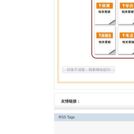
回复不清楚，我要继续提问
友情链接：
RSS
Tags