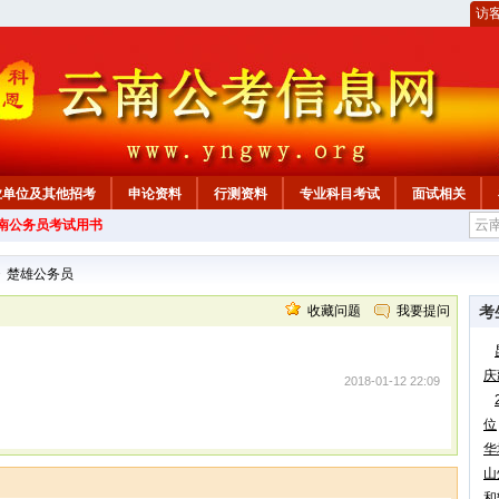
访
业单位及其他招考
申论资料
行测资料
专业科目考试
面试相关
云南公务员考试用书
>
楚雄公务员
收藏问题
我要提问
考
庆
2018-01-12 22:09
位
华
山
和