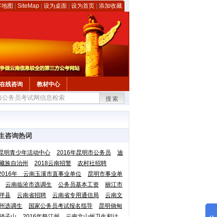
客地图
|
SiteMap
|
设为桌面
|
设为首页
|
添加收藏
在线咨询
教材中心
搜索
生咨询热词
昆明青少年活动中心
2016年昆明市公务员
迪
藏族自治州
2018云南招警
农村社招聘
2016年 云南玉溪市直事业单位
昆明市事业单
云南临沧市选调生
公务员基本工资
丽江市
坪县
云南省招聘
云南省专用通信局
云南文
州选调生
国家公务员考试报名指导
昆明倘甸
轿子山
2016年怒江州
云南文山州卫生和计