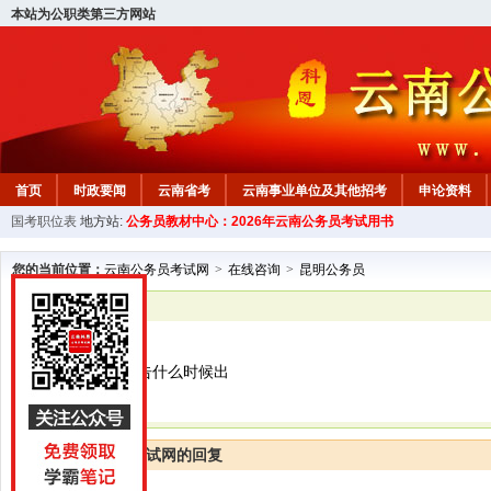
本站为公职类第三方网站
首页
时政要闻
云南省考
云南事业单位及其他招考
申论资料
国考职位表
地方站:
公务员教材中心：2026年云南公务员考试用书
您的当前位置：
云南公务员考试网
>
在线咨询
>
昆明公务员
已解决
昆明公务员
云南省选调生公告什么时候出
云南公务员考试网的回复