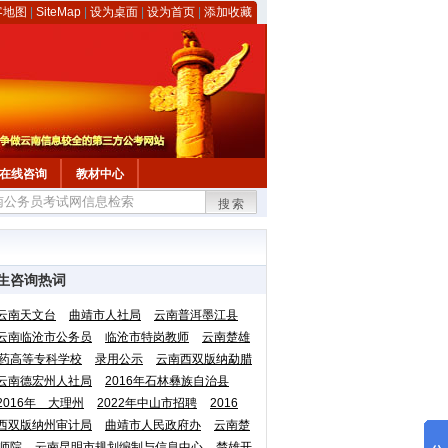
客地图
|
SiteMap
|
设为桌面
|
设为首页
|
添加收藏
在线咨询
教材中心
搜索
生咨询热词
云南天文台
曲靖市人社局
云南普洱墨江县
云南临沧市公务员
临沧市特岗教师
云南楚雄
药高等专科学校
录用公示
云南西双版纳勐腊
云南德宏州人社局
2016年石林彝族自治县
2016年 大理州
2022年中山市招聘
2016
西双版纳州审计局
曲靖市人民政府办
云南楚
师院
云南昆明市规划编制与信息中心
楚雄开