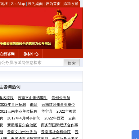
客地图
|
SiteMap
|
设为桌面
|
设为首页
|
添加收藏
在线咨询
教材中心
搜索
生咨询热词
报名流程
云南文山州选调生
贵州公务员
2022年贵州招聘
曲靖
云南红河州事业单位
2021云南事业单位招聘
华宁县
2022年教师
聘
2017年4月时事新闻
2022年西双
云南
聘
新疆维吾尔自治区
商务部国际经济合作事
局
云南文山州公务员
云南省社会科学院
云
大理
玉溪通海县防震减灾局
云南公务员考试