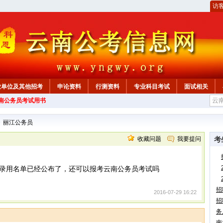
访
业单位及其他招考
申论资料
行测资料
专业科目考试
面试相关
云南公务员考试用书
>
丽江公务员
收藏问题
我要提问
考
录用名单已经公布了，还可以报考云南公务员考试吗
招
2016-07-29 16:22
招
务
南