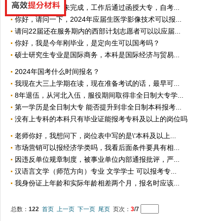
我高中当时学业未完成，工作后通过函授大专，自考...
你好，请问一下，2024年应届生医学影像技术可以报...
请问22届还在服务期内的西部计划志愿者可以以应届...
你好，我是今年刚毕业，是定向生可以国考吗？
硕士研究生专业是国际商务，本科是国际经济与贸易...
2024年国考什么时间报名？
我现在大三上学期在读，现在准备考试的话，最早可...
8年退伍，从河北入伍，服役期间取得非全日制大专学...
第一学历是全日制大专 能否提升到非全日制本科报考...
没有上专科的本科只有毕业证能报考专科及以上的岗位吗
老师你好，我想问下，岗位表中写的是\'本科及以上...
市场营销可以报经济学类吗，我看后面条件要具有相...
因违反单位规章制度，被事业单位内部通报批评，严...
汉语言文学（师范方向）专业 文学学士 可以报考专...
我身份证上年龄和实际年龄相差两个月，报名时应该...
总数：
122
首页
上一页
下一页
尾页
页次：
3
/7