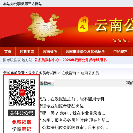
本站为公职类第三方网站
首页
时政要闻
云南省考
云南事业单位及其他招考
申论资料
国考职位表
地方站:
公务员教材中心：2026年云南公务员考试用书
您的当前位置：
云南公务员考试网
>
在线咨询
>
红河公务员
在线咨询
我
我要提问
全日制专升本录取后，在没报道之前，能不能用专科...
您好，本科旅游管理专业能报考哪些岗位
人工智能专业属于哪一类？ 您好，我在专业目录表...
大学毕业之后改了名字，报考公务员的时候 现在的新...
直系亲属做过牢，公检法职位会影响政审，只有参公...